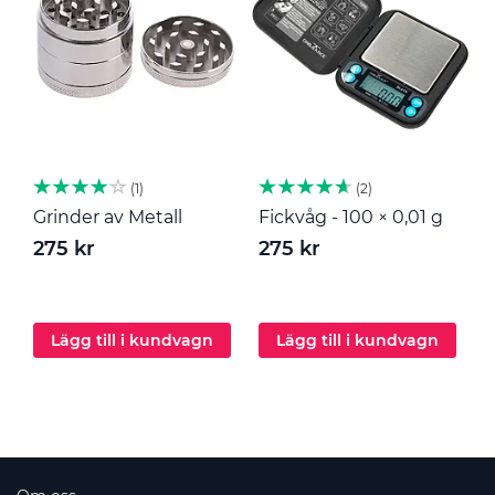
1
2
Grinder av Metall
Fickvåg - 100 × 0,01 g
M
275 kr
275 kr
2
Lägg till i kundvagn
Lägg till i kundvagn