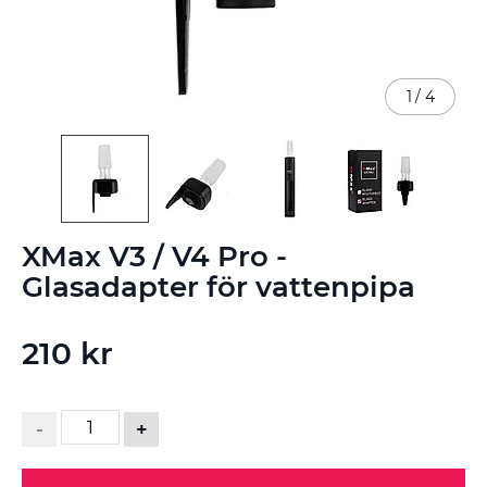
1
/
4
Hoppa
XMax V3 / V4 Pro -
till
början
Glasadapter för vattenpipa
av
bildgalleriet
210 kr
-
+