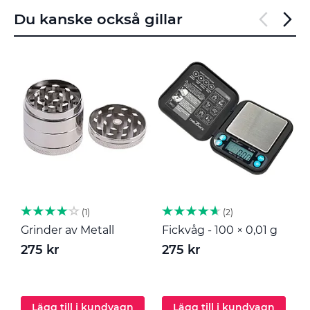
Du kanske också gillar
1
2
Grinder av Metall
Fickvåg - 100 × 0,01 g
M
275 kr
275 kr
2
Lägg till i kundvagn
Lägg till i kundvagn