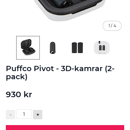
1
/
4
Hoppa
Puffco Pivot - 3D-kamrar (2-
till
början
pack)
av
bildgalleriet
930 kr
-
+