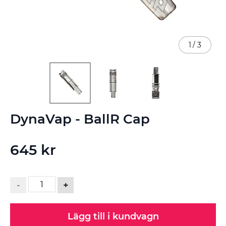
1
/
3
Hoppa
DynaVap - BallR Cap
till
början
av
645 kr
bildgalleriet
-
+
Lägg till i kundvagn