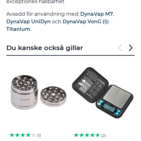
exceptionell hållbarhet
Avsedd för användning med:
DynaVap M7
,
DynaVap UniDyn
och
DynaVap VonG (i):
Titanium
.
Du kanske också gillar
1
2