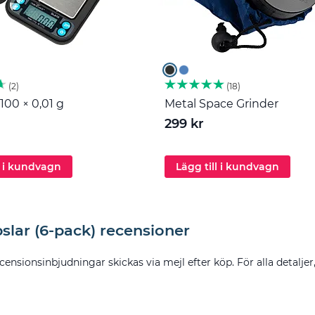
2
18
100 × 0,01 g
Metal Space Grinder
299 kr
l i kundvagn
Lägg till i kundvagn
slar (6-pack) recensioner
censionsinbjudningar skickas via mejl efter köp. För alla detaljer