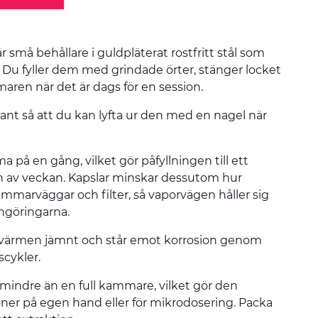
r små behållare i guldpläterat rostfritt stål som
 Du fyller dem med grindade örter, stänger locket
aren när det är dags för en session.
kant så att du kan lyfta ur den med en nagel när
a på en gång, vilket gör påfyllningen till ett
 av veckan. Kapslar minskar dessutom hur
mmarväggar och filter, så vaporvägen håller sig
engöringarna.
r värmen jämnt och står emot korrosion genom
cykler.
indre än en full kammare, vilket gör den
oner på egen hand eller för mikrodosering. Packa