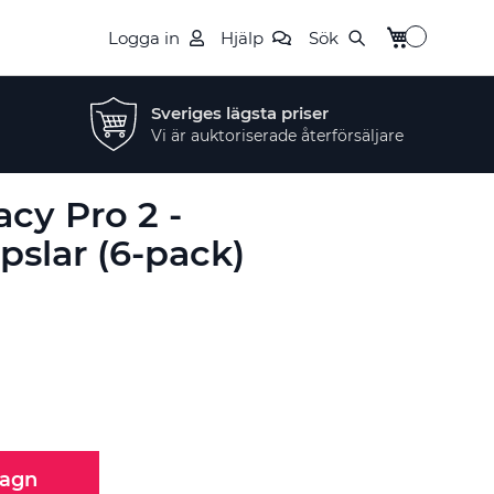
Min kundvag
Logga in
Hjälp
Sök
Sveriges lägsta priser
Vi är auktoriserade återförsäljare
cy Pro 2 -
pslar (6-pack)
n
vagn