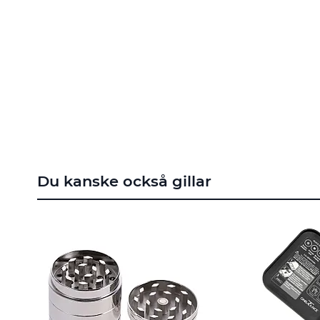
till
början
av
bildgalleriet
Du kanske också gillar