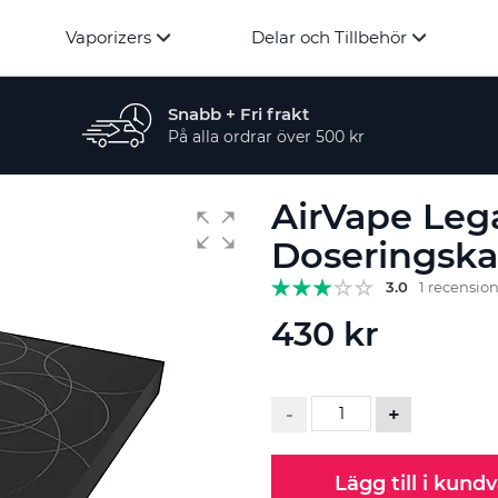
Vaporizers
Delar och Tillbehör
Snabb + Fri frakt
På alla ordrar över 500 kr
AirVape Lega
Doseringska
3.0
1 recensio
430 kr
-
+
Lägg till i kund