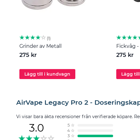
1
Grinder av Metall
Fickvåg - 
275 kr
275 kr
Lägg till i kundvagn
Lägg til
AirVape Legacy Pro 2 - Doseringskap
Vi visar bara äkta recensioner från verifierade köpare. Re
3.0
5
☆
4
☆
3
☆