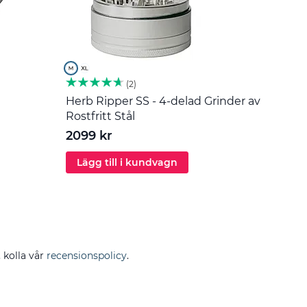
2
Herb Ripper SS - 4-delad Grinder av
Omrör
Rostfritt Stål
55 k
2099 kr
Lägg till i kundvagn
Läg
, kolla vår
recensionspolicy
.