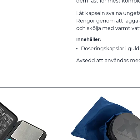
dem fast för mest komple
Låt kapseln svalna ungefä
Rengör genom att lägga dem
och skölja med varmt vat
Innehåller:
Doseringskapslar i guldpl
Avsedd att användas me