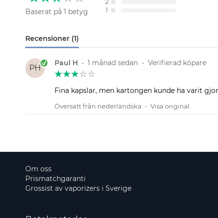
2
☆
1
☆
Baserat på 1 betyg
Recensioner (1)
Paul H
•
1 månad sedan
•
Verifierad köpare
PH
Fina kapslar, men kartongen kunde ha varit gjord
Översatt från nederländska
•
Visa original
Om oss
Prismatchgaranti
Grossist av vaporizers i Sverige