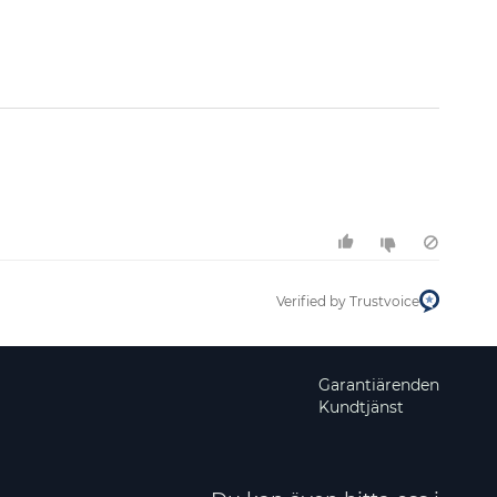
Filtrera
Verified by Trustvoice
Garantiärenden
Kundtjänst