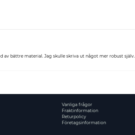
 av bättre material. Jag skulle skriva ut något mer robust själv.
Vanliga frågor
Fraktinformation
Returpolicy
Företagsinformation