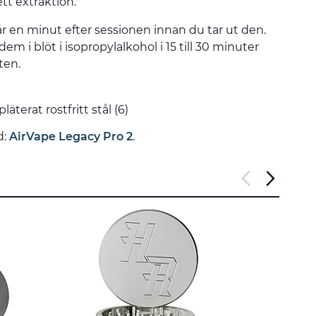
tt extraktion.
r en minut efter sessionen innan du tar ut den.
 i blöt i isopropylalkohol i 15 till 30 minuter
ten.
äterat rostfritt stål (6)
d:
AirVape Legacy Pro 2
.