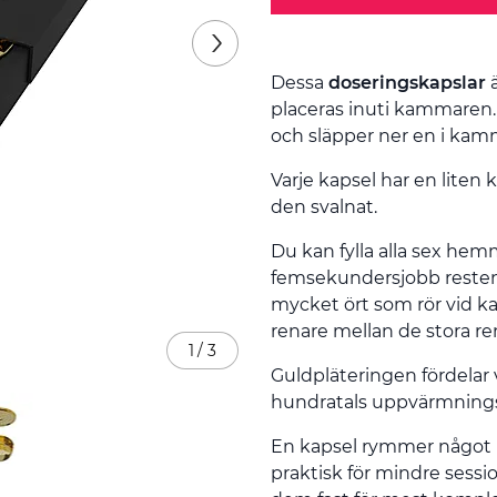
Dessa
doseringskapslar
ä
placeras inuti kammaren.
och släpper ner en i kamm
Varje kapsel har en liten 
den svalnat.
Du kan fylla alla sex hemm
femsekundersjobb resten
mycket ört som rör vid ka
renare mellan de stora r
1
/
3
Guldpläteringen fördela
hundratals uppvärmnings
En kapsel rymmer något m
praktisk för mindre sessi