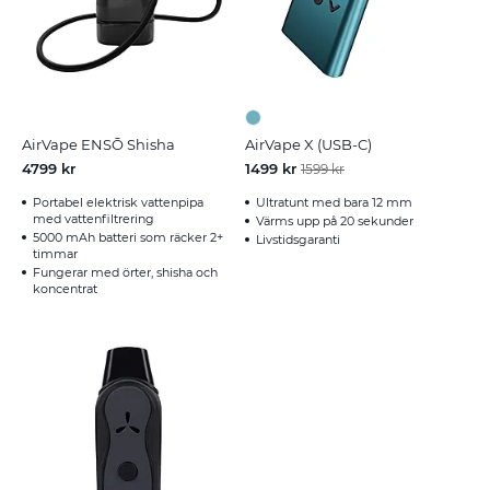
AirVape ENSŌ Shisha
AirVape X (USB-C)
4799 kr
1499 kr
1599 kr
Portabel elektrisk vattenpipa
Ultratunt med bara 12 mm
med vattenfiltrering
Värms upp på 20 sekunder
5000 mAh batteri som räcker 2+
Livstidsgaranti
timmar
Fungerar med örter, shisha och
koncentrat