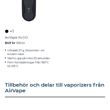
+1
AirVape Xs GO
849 kr
999 kr
Ultralätt 57 g, försvinner i en
knuten näve
Värms upp på cirka 20 sekunder
Fem förinställningar från 180°C
till 215°C
Tillbehör och delar till vaporizers från
AirVape