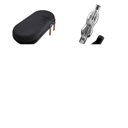
AirVape - Bambufodral
AirVape - Glasbubbler +
silikonadapter
275 kr
275 kr