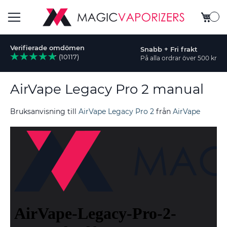
Min ku
Växla
Verifierade omdömen
Snabb + Fri frakt
Nav
(10117)
På alla ordrar över 500 kr
AirVape Legacy Pro 2 manual
Bruksanvisning till
AirVape Legacy Pro 2
från
AirVape