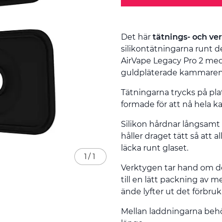
Det här
tätnings- och ve
silikontätningarna runt d
AirVape Legacy Pro 2 med
guldpläterade kammaren
Tätningarna trycks på pla
formade för att nå hela 
Silikon hårdnar långsamt
håller draget tätt så att 
läcka runt glaset.
1
/
1
Verktygen tar hand om de
till en lätt packning av 
ände lyfter ut det förbruk
Mellan laddningarna beh