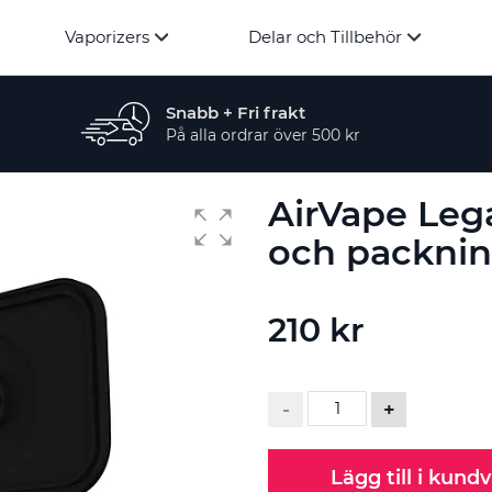
Vaporizers
Delar och Tillbehör
Snabb + Fri frakt
På alla ordrar över 500 kr
AirVape Leg
och packnin
210 kr
-
+
Lägg till i kund