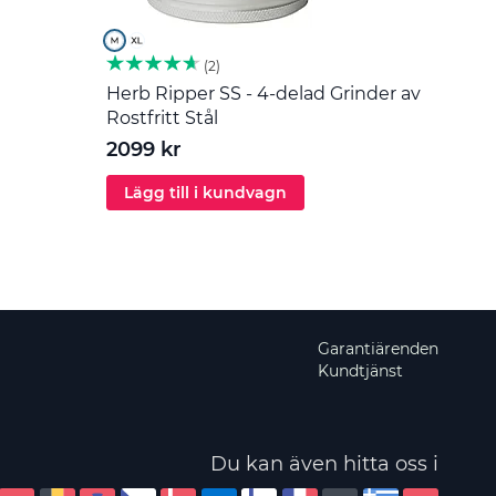
2
Herb Ripper SS - 4-delad Grinder av
Omrör
Rostfritt Stål
55 k
2099 kr
Lägg till i kundvagn
Läg
Garantiärenden
Kundtjänst
Du kan även hitta oss i