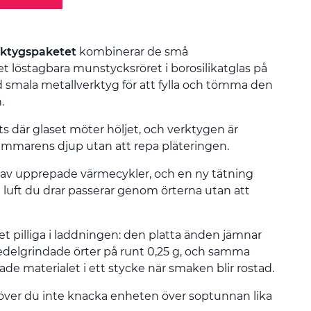
rktygspaketet
kombinerar de små
et löstagbara munstycksröret i borosilikatglas på
 smala metallverktyg för att fylla och tömma den
.
ts där glaset möter höljet, och verktygen är
kammarens djup utan att repa pläteringen.
 av upprepade värmecykler, och en ny tätning
all luft du drar passerar genom örterna utan att
t pilliga i laddningen: den platta änden jämnar
medelgrindade örter på runt 0,25 g, och samma
ade materialet i ett stycke när smaken blir rostad.
över du inte knacka enheten över soptunnan lika