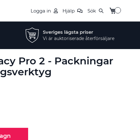
Min kundvag
Logga in
Hjälp
Sök
Sveriges lägsta priser
Vi är auktoriserade återförsäljare
acy Pro 2 - Packningar
gsverktyg
vagn