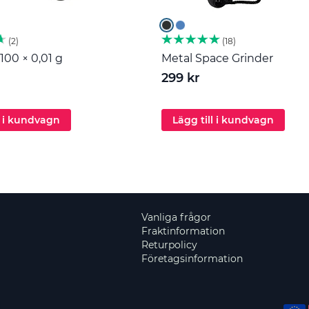
2
18
100 × 0,01 g
Metal Space Grinder
299 kr
l i kundvagn
Lägg till i kundvagn
Vanliga frågor
Fraktinformation
Returpolicy
Företagsinformation