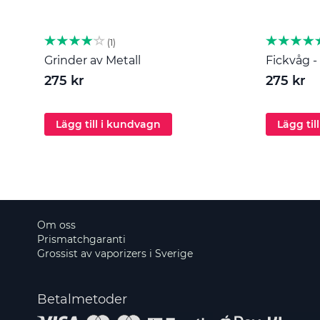
1
Grinder av Metall
Fickvåg - 
275 kr
275 kr
Lägg till i kundvagn
Lägg til
Om oss
Prismatchgaranti
Grossist av vaporizers i Sverige
Betalmetoder