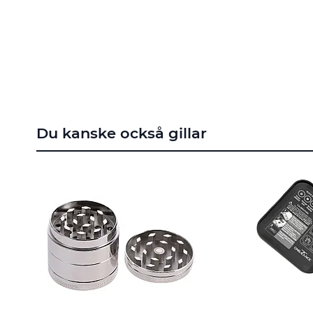
till
början
av
bildgalleriet
Du kanske också gillar