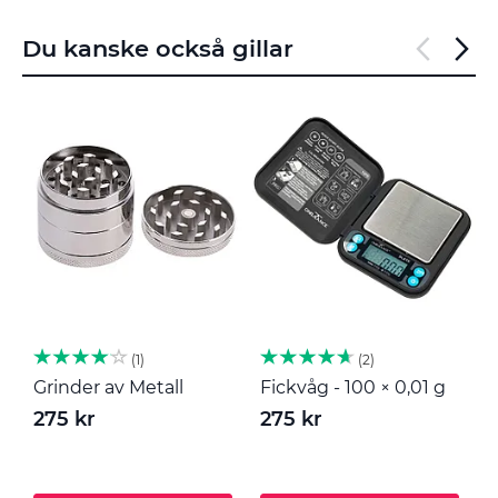
Du kanske också gillar
1
2
Grinder av Metall
Fickvåg - 100 × 0,01 g
M
275 kr
275 kr
2