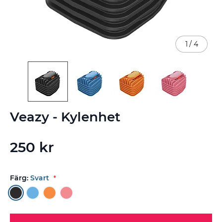
1
/
4
Hoppa
Veazy - Kylenhet
till
början
av
250 kr
bildgalleriet
Färg:
Svart