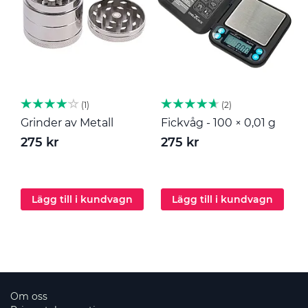
1
2
Grinder av Metall
Fickvåg - 100 × 0,01 g
M
275 kr
275 kr
2
Lägg till i kundvagn
Lägg till i kundvagn
Om oss