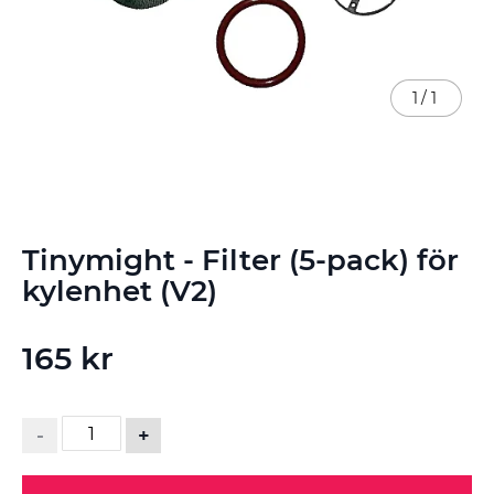
1
/
1
Hoppa
Tinymight - Filter (5-pack) för
till
början
kylenhet (V2)
av
bildgalleriet
165 kr
-
+