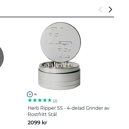
2
Herb Ripper SS - 4-delad Grinder av
Omrör
Rostfritt Stål
55 k
2099 kr