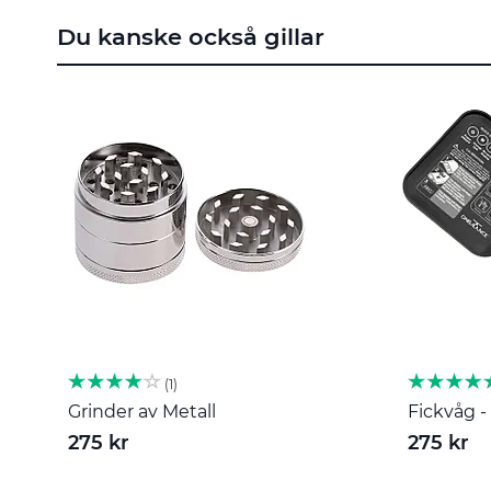
till
Du kanske också gillar
början
av
bildgalleriet
1
Grinder av Metall
Fickvåg - 
275 kr
275 kr