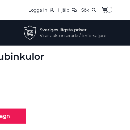
Min kundvag
Logga in
Hjälp
Sök
Sveriges lägsta priser
Vi är auktoriserade återförsäljare
ubinkulor
vagn