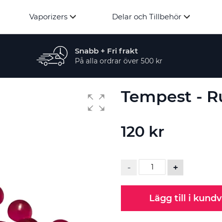
Vaporizers
Delar och Tillbehör
Snabb + Fri frakt
På alla ordrar över 500 kr
Tempest - R
120 kr
-
+
Lägg till i kund