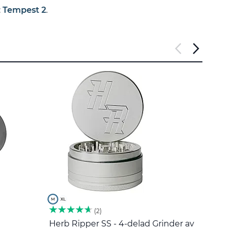
:
Tempest 2
.
2
Herb Ripper SS - 4-delad Grinder av
Omrör