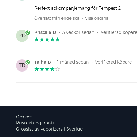
Perfekt ackompanjemang för Tempest 2
Översatt från engelska
•
Visa original
Priscilla D
•
3 veckor sedan
•
Verifierad köpar
PD
Talha B
•
1 månad sedan
•
Verifierad köpare
TB
Om oss
Prismatchgaranti
Grossist av vaporizers i Sverige