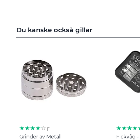
till
början
av
bildgalleriet
Du kanske också gillar
1
Grinder av Metall
Fickvåg - 