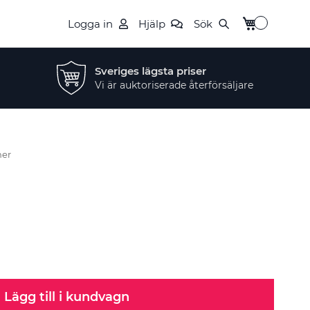
Min kundvag
Logga in
Hjälp
Sök
Sveriges lägsta priser
Vi är auktoriserade återförsäljare
ner
Lägg till i kundvagn