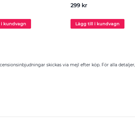
299 kr
l i kundvagn
Lägg till i kundvagn
censionsinbjudningar skickas via mejl efter köp. För alla detaljer