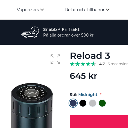
Vaporizers
Delar och Tillbehör
Snabb + Fri frakt
På alla ordrar över 500 kr
Reload 3
4.7
3 recensio
645 kr
Stil:
Midnight