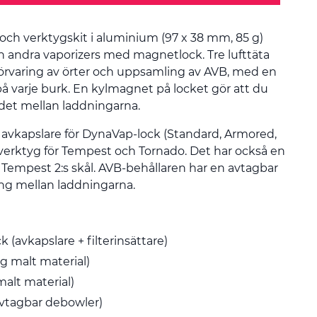
- och verktygskit i aluminium (97 x 38 mm, 85 g)
h andra vaporizers med magnetlock. Tre lufttäta
 förvaring av örter och uppsamling av AVB, med en
å varje burk. En kylmagnet på locket gör att du
det mellan laddningarna.
avkapslare för DynaVap-lock (Standard, Armored,
erktyg för Tempest och Tornado. Det har också en
ör Tempest 2:s skål. AVB-behållaren har en avtagbar
ng mellan laddningarna.
(avkapslare + filterinsättare)
 g malt material)
malt material)
vtagbar debowler)