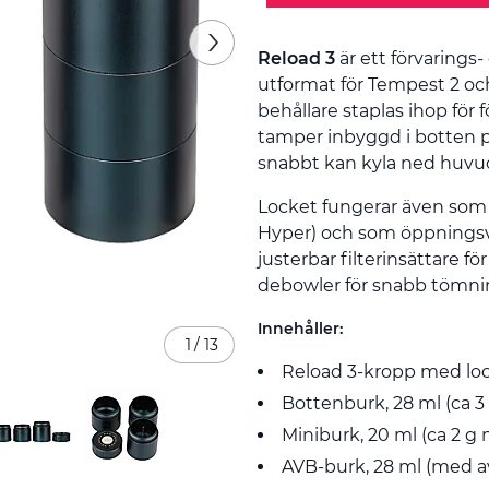
Reload 3
är ett förvarings
utformat för Tempest 2 oc
behållare staplas ihop för
tamper inbyggd i botten p
snabbt kan kyla ned huvu
Locket fungerar även som 
Hyper) och som öppningsv
justerbar filterinsättare f
debowler för snabb tömni
Innehåller:
1
/
13
Reload 3-kropp med lock 
Bottenburk, 28 ml (ca 3
Miniburk, 20 ml (ca 2 g 
AVB-burk, 28 ml (med a