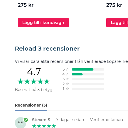
275 kr
275 kr
Lägg till i kundvagn
Lägg til
Reload 3 recensioner
Vi visar bara äkta recensioner från verifierade köpare. Re
4.7
5
☆
4
☆
3
☆
2
☆
1
☆
Baserat på 3 betyg
Recensioner (3)
Steven S
•
7 dagar sedan
•
Verifierad köpare
SS