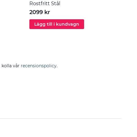
Rostfritt Stål
55 k
2099 kr
Lägg till i kundvagn
Läg
, kolla vår
recensionspolicy
.
Filtrera