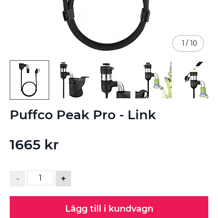
1
/
10
Hoppa
Puffco Peak Pro - Link
till
början
av
1665 kr
bildgalleriet
-
+
Lägg till i kundvagn