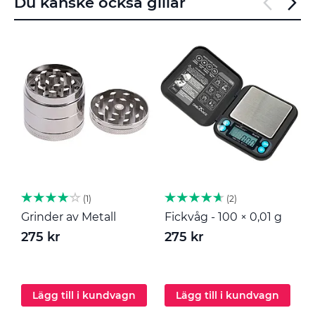
Du kanske också gillar
1
2
Grinder av Metall
Fickvåg - 100 × 0,01 g
M
275 kr
275 kr
2
Lägg till i kundvagn
Lägg till i kundvagn