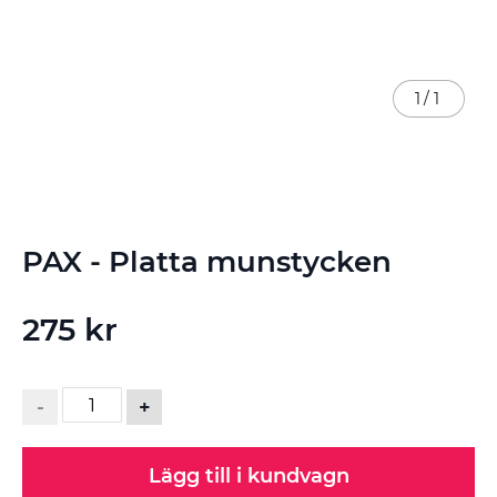
1
/
1
Hoppa
PAX - Platta munstycken
till
början
av
275 kr
bildgalleriet
-
+
Lägg till i kundvagn