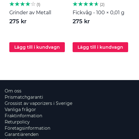
1
2
Grinder av Metall
Fickvåg - 100 × 0,01 g
M
275 kr
275 kr
2
Lägg till i kundvagn
Lägg till i kundvagn
Om oss
Prismatchgaranti
Grossist av vaporizers i Sverige
Vanliga frågor
Fraktinformation
Returpolicy
Företagsinformation
Garantiärenden