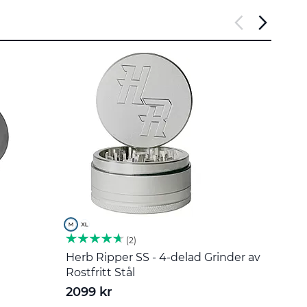
2
Herb Ripper SS - 4-delad Grinder av
Omrör
Rostfritt Stål
55 k
2099 kr