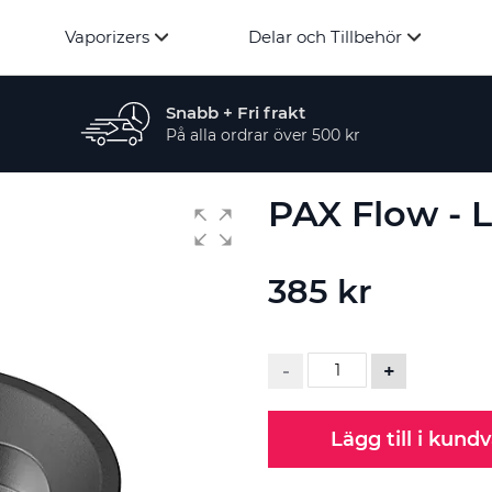
Vaporizers
Delar och Tillbehör
Snabb + Fri frakt
På alla ordrar över 500 kr
PAX Flow - 
385 kr
-
+
Lägg till i kund