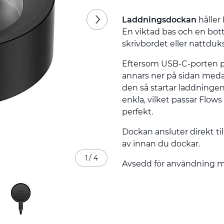
Laddningsdockan
håller
En viktad bas och en botte
skrivbordet eller nattduk
Eftersom USB-C-porten på
annars ner på sidan med
den så startar laddningen
enkla, vilket passar Flo
perfekt.
Dockan ansluter direkt til
av innan du dockar.
1
/
4
Avsedd för användning 