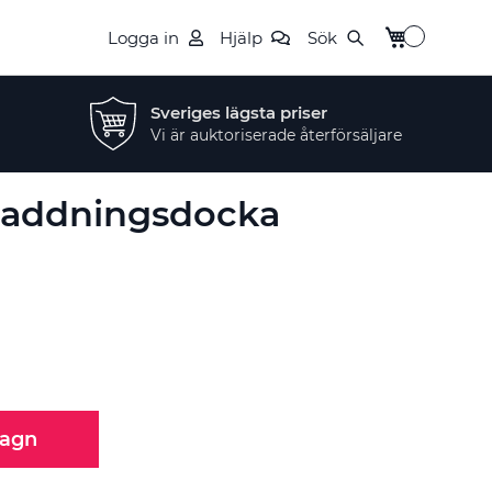
Min kundvag
Logga in
Hjälp
Sök
Sveriges lägsta priser
Vi är auktoriserade återförsäljare
Laddningsdocka
vagn