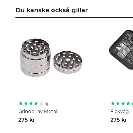
till
Du kanske också gillar
början
av
bildgalleriet
1
Grinder av Metall
Fickvåg - 
275 kr
275 kr