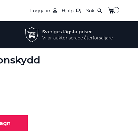
Min kundvag
Logga in
Hjälp
Sök
Sveriges lägsta priser
Vi är auktoriserade återförsäljare
konskydd
vagn