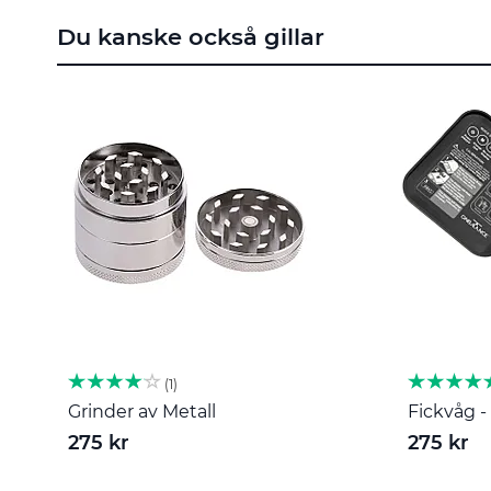
till
Du kanske också gillar
början
av
bildgalleriet
1
Grinder av Metall
Fickvåg - 
275 kr
275 kr