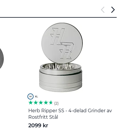
2
Herb Ripper SS - 4-delad Grinder av
Omrör
Rostfritt Stål
55 k
2099 kr