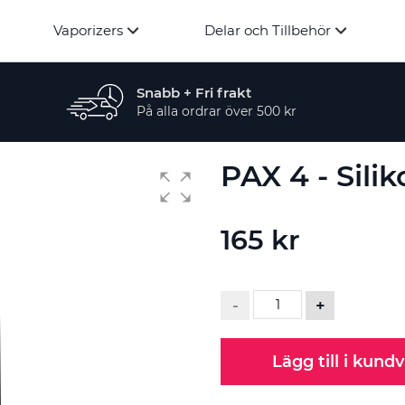
Vaporizers
Delar och Tillbehör
Snabb + Fri frakt
På alla ordrar över 500 kr
PAX 4 - Sili
165 kr
-
+
Lägg till i kund