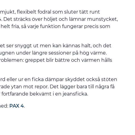
 mjukt, flexibelt fodral som sluter tätt runt
. Det sträcks över höljet och lämnar munstycket,
lt fria, så varje funktion fungerar precis som
t ser snyggt ut men kan kännas halt, och det
 ugnen under längre sessioner på hög värme.
problemen: greppet blir bättre och värmen hålls
rd eller ur en ficka dämpar skyddet också stöten
de ytan mot repor. Det lägger bara till några få
r fortfarande bekvämt i en jeansficka.
med:
PAX 4
.