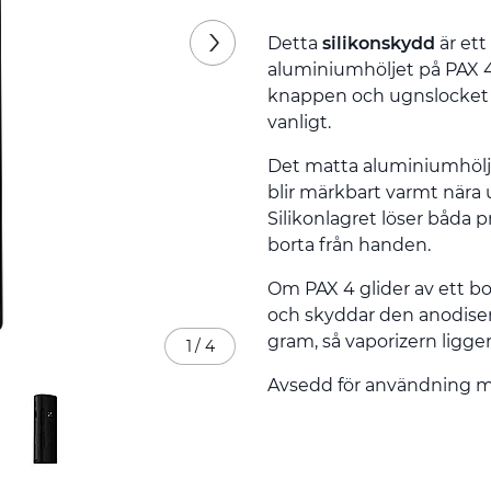
Detta
silikonskydd
är ett
aluminiumhöljet på PAX 4
knappen och ugnslocket he
vanligt.
Det matta aluminiumhölje
blir märkbart varmt nära
Silikonlagret löser båda 
borta från handen.
Om PAX 4 glider av ett bo
och skyddar den anodisera
gram, så vaporizern ligge
1
/
4
Avsedd för användning 