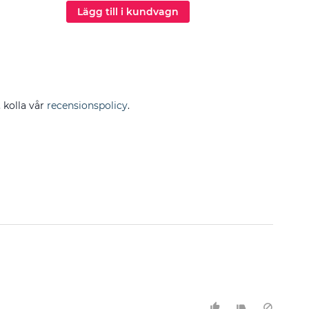
Lägg till i kundvagn
Läg
, kolla vår
recensionspolicy
.
Filtrera