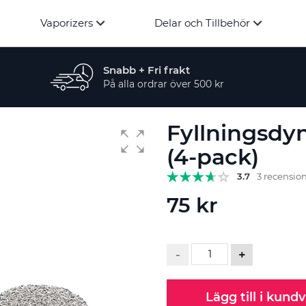
Vaporizers
Delar och Tillbehör
Snabb + Fri frakt
På alla ordrar över 500 kr
Fyllningsdyn
(4-pack)
3.7
3 recensio
75 kr
-
+
Lägg till i kund