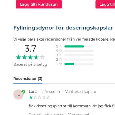
Lägg till i kundvagn
Lägg til
Fyllningsdynor för doseringskapslar
Vi visar bara äkta recensioner från verifierade köpare. Re
3.7
5
☆
4
☆
3
☆
2
☆
1
☆
Baserat på 3 betyg
Recensioner (3)
Lars
•
2 år sedan
•
Verifierad köpare
L
fick doseringsplattor till kammare, de jag fick f
Översatt från danska
•
Visa original