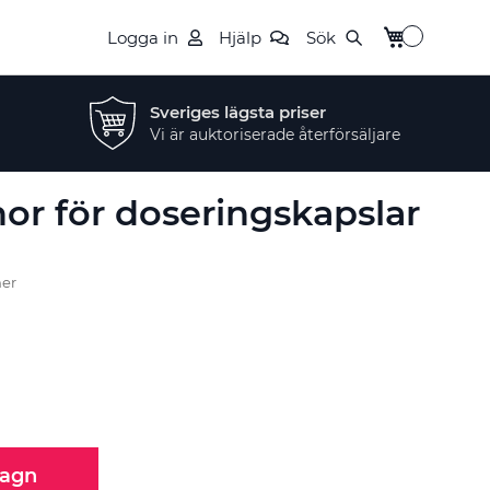
Min kundvag
Logga in
Hjälp
Sök
Sveriges lägsta priser
Vi är auktoriserade återförsäljare
or för doseringskapslar
ner
vagn