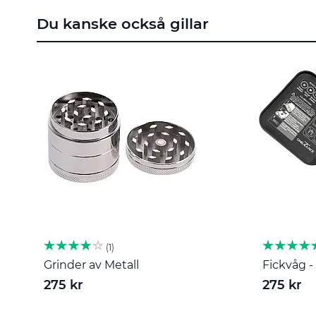
till
Du kanske också gillar
början
av
bildgalleriet
1
Grinder av Metall
Fickvåg - 
275 kr
275 kr