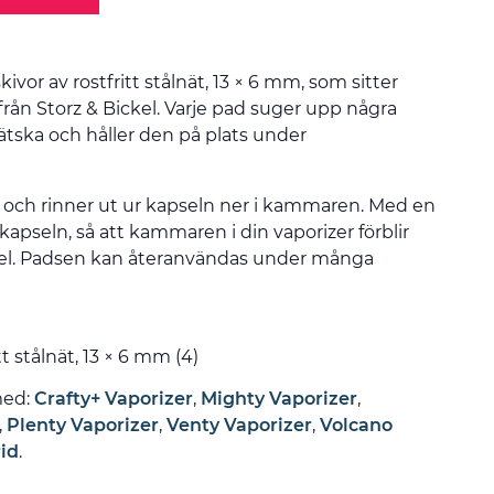
ivor av rostfritt stålnät, 13 × 6 mm, som sitter
från Storz & Bickel. Varje pad suger upp några
vätska och håller den på plats under
 och rinner ut ur kapseln ner i kammaren. Med en
i kapseln, så att kammaren i din vaporizer förblir
el. Padsen kan återanvändas under många
t stålnät, 13 × 6 mm (4)
med:
Crafty+ Vaporizer
,
Mighty Vaporizer
,
,
Plenty Vaporizer
,
Venty Vaporizer
,
Volcano
id
.