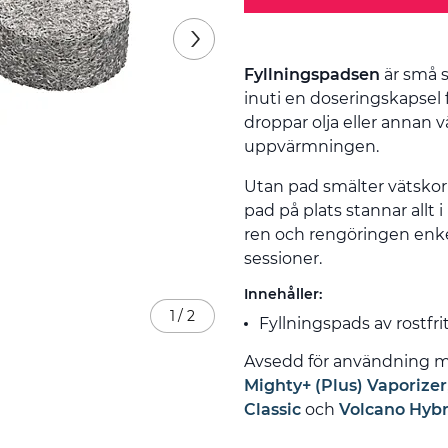
Fyllningspadsen
är små sk
inuti en doseringskapsel 
droppar olja eller annan 
uppvärmningen.
Utan pad smälter vätskor
pad på plats stannar allt 
ren och rengöringen enk
sessioner.
Innehåller:
1
/
2
Fyllningspads av rostfrit
Avsedd för användning 
Mighty+ (Plus) Vaporizer
Classic
och
Volcano Hybr