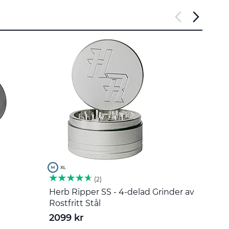
2
Herb Ripper SS - 4-delad Grinder av
Omrör
Rostfritt Stål
55 k
2099 kr