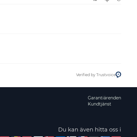
Verified by Trustvoice
Garantiärenden
Kundtjänst
Du kan även hitta oss i