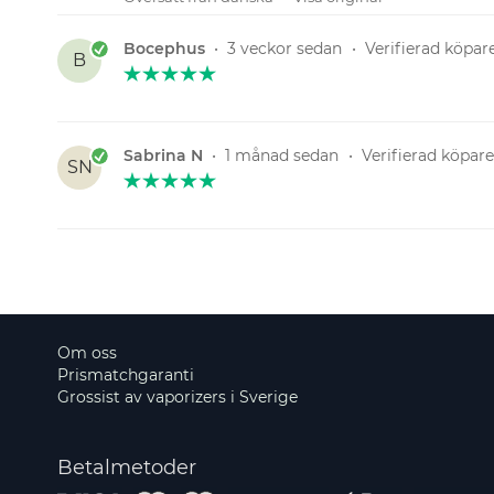
Bocephus
•
3 veckor sedan
•
Verifierad köpar
B
Sabrina N
•
1 månad sedan
•
Verifierad köpare
SN
Om oss
Prismatchgaranti
Grossist av vaporizers i Sverige
Betalmetoder