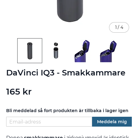
1
/
4
Hoppa
DaVinci IQ3 - Smakkammare
till
början
av
165 kr
bildgalleriet
Bli meddelad så fort produkten är tillbaka i lager igen
Meddela mig
Denna
smakkammare
i zirkoniumoxid är identisk