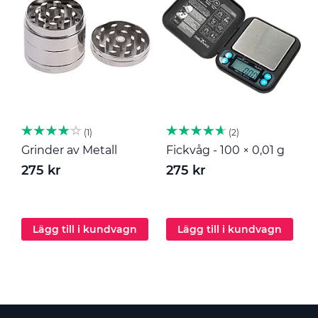
1
2
Grinder av Metall
Fickvåg - 100 × 0,01 g
M
275 kr
275 kr
2
Lägg till i kundvagn
Lägg till i kundvagn