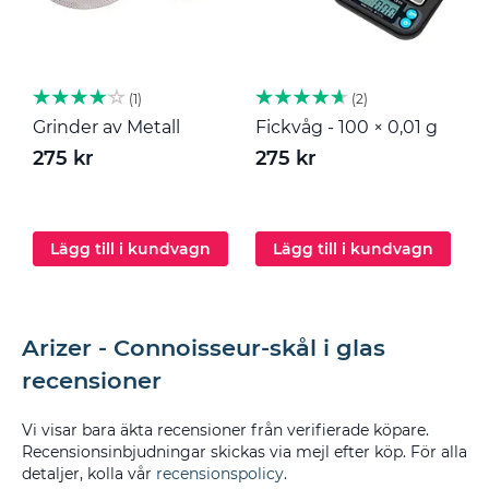
1
2
Grinder av Metall
Fickvåg - 100 × 0,01 g
M
275 kr
275 kr
2
Lägg till i kundvagn
Lägg till i kundvagn
Arizer - Connoisseur-skål i glas
recensioner
Vi visar bara äkta recensioner från verifierade köpare.
Recensionsinbjudningar skickas via mejl efter köp. För alla
detaljer, kolla vår
recensionspolicy
.