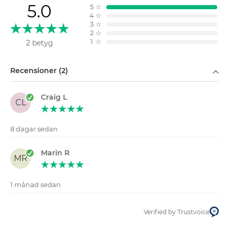
5.0
5
☆
4
☆
3
☆
2
☆
1
☆
2 betyg
Filtrera på
Recensioner (2)
Craig L
CL
8 dagar sedan
Marin R
MR
1 månad sedan
Verified by Trustvoice