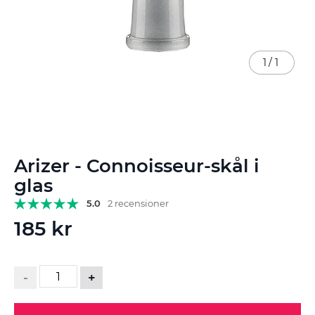
1
/
1
Hoppa
Arizer - Connoisseur-skål i
till
början
glas
av
5.0
2 recensioner
bildgalleriet
185 kr
-
+